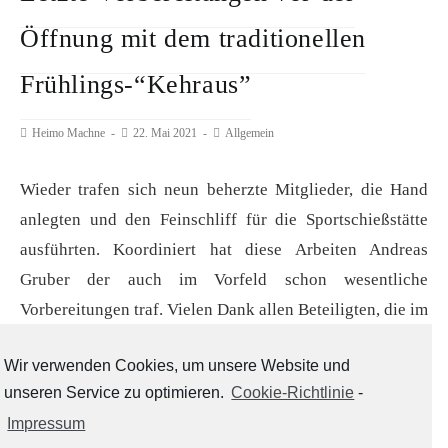
Öffnung mit dem traditionellen
Frühlings-“Kehraus”
Beitrags-
Heimo Machne
Beitrag
22. Mai 2021
Beitrags-
Allgemein
Autor:
veröffentlicht:
Kategorie:
Wieder trafen sich neun beherzte Mitglieder, die Hand
anlegten und den Feinschliff für die Sportschießstätte
ausführten. Koordiniert hat diese Arbeiten Andreas
Gruber der auch im Vorfeld schon wesentliche
Vorbereitungen traf. Vielen Dank allen Beteiligten, die im
Anschluss vom Verein auf Speis und Trank eingeladen
Wir verwenden Cookies, um unsere Website und
wurden. Damit steht der Öffnung am 25. Mai 2021 nichts
unseren Service zu optimieren.
Cookie-Richtlinie
-
mehr im Wege, da diese für unser Sportschießstätten mit
Impressum
den entsprechenden Covid 19-Rahmenbedingungen