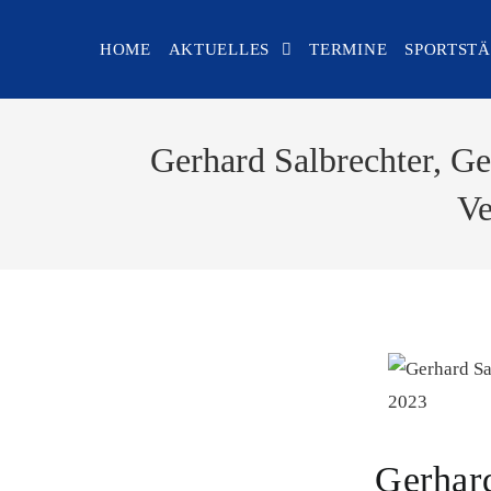
Zum
Inhalt
HOME
AKTUELLES
TERMINE
SPORTST
springen
Gerhard Salbrechter, G
Ve
Gerhard