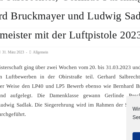
rd Bruckmayer und Ludwig Sad
meister mit der Luftpistole 202
eitrag
31. März 2023
Beitrags-
Allgemein
eröffentlicht:
Kategorie:
isterschaft ging über zwei Wochen vom 20. bis 31.03.2023 un
n Luftbewerben in der Obirstraße teil. Gerhard Salbrec
der Weise den LP40 und LP5 Bewerb ebenso wie Bernhard B
end aufgelegt. Die Damenklasse gewann Gerlinde Pusc
udwig Sadlak. Die Siegerehrung wird im Rahmen der Sieger
Wir
urchgeführt.
Ser