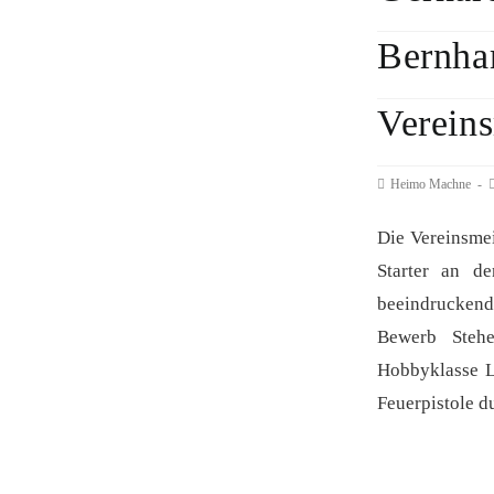
Bernha
Vereins
Beitrags-
Heimo Machne
B
Autor:
v
Die Vereinsme
Starter an de
beeindrucken
Bewerb Steh
Hobbyklasse L
Feuerpistole d